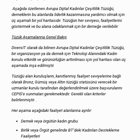
Aşağıda özetlenen Avrupa Dijital Kadınlar Çeşitlilik Tüzüğü,
derneklerin bu alanlarda liderlik kazanmasına yardımcı olmak i
çin
üç aşamalı bir yol haritasıdır. Tüzüğün her seviyesi, faaliyetlerini
göstermek ve bu alana odaklanmak i
çin bir derneğe verilebilir.
Tüzük Aşamalarına Genel Bakış
DiversIT olarak da bilinen Avrupa Dijital Kadınlar Çeşitlilik Tüzüğü,
bir organizasyon ya da dernek i
çin Teknoloji Alanındaki Kadın
konulu etkinlik ve görünürlüğün arttırılması i
çin yol haritası olan üç
aşamada inşa edilmiştir.
Tüzüğü alan kuruluşların, kanıtlanmış faaliyet seviyelerine bağlı
olarak Bronz, Gümüş veya Altın tüzüğü statüsünü verecek bir
uzmanlar kurulu tarafından değerlendirilmek üzere başvurularını
CEPIS’e sunmaları gerekmektedir. Gerekli olan kriterler
belirlenmiştir. .
Her aşama aşağıdaki faaliyet alanlarına ayrılır:
Dernek veya örgütün kadın grubu
Birlik veya Örgüt genelinde BT’deki Kadınları Destekleme
Faaliyetleri