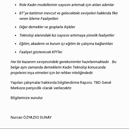
Role Kadın modellerinin sayısını artırmak i
çin atılan adımlar
BT’ye katılımın mevcut ve gelecekteki seviyeleri hakkında fikir
veren İzleme Faaliyetleri
Diğer dernekler ve gruplarla ilişkiler
Teknoloji alanındaki kız sayısını artırmaya yönelik faaliyetler
Eğitim, akademi ve kurum i
çi eğitim ile
çalışma bağlantıları
Faaliyet gösterecek KPI’ler.
Her bir kazanım seviyesindeki gereksinimler hazırlanmaktadır. . Bu
belge aynı zamanda derneklerin Kadın Teknoloji konusunda
projelerini inşa etmeleri i
çin bir rehber niteliğindedir.
Yapılan çalışmalar hakkında bilgilendirme Raporu TBD Genel
Merkeze periyodik olarak verilecektir.
Bilgilerinize sunulur.
Nurcan ÖZYAZICI SUNAY