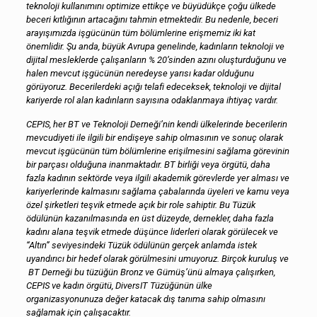
teknoloji kullanımını optimize ettik
çe ve büyüdük
çe
çoğu ülkede
beceri kıtlığının artacağını tahmin etmektedir. Bu nedenle, beceri
arayışımızda işgücünün tüm bölümlerine erişmemiz iki kat
önemlidir. Şu anda, büyük Avrupa genelinde, kadınların teknoloji ve
dijital mesleklerde
çalışanların % 20’sinden azını oluşturduğunu ve
halen mevcut işgücünün neredeyse yarısı kadar olduğunu
görüyoruz. Becerilerdeki açığı telafi edeceksek, teknoloji ve dijital
kariyerde rol alan kadınların sayısına odaklanmaya ihtiyaç vardır.
CEPIS, her BT ve Teknoloji Derneği’nin kendi ülkelerinde becerilerin
mevcudiyeti ile ilgili bir endişeye sahip olmasının ve sonuç olarak
mevcut işgücünün tüm bölümlerine erişilmesini sağlama görevinin
bir par
çası olduğuna inanmaktadır. BT birliği veya örgütü, daha
fazla kadının sektörde veya ilgili akademik görevlerde yer alması ve
kariyerlerinde kalmasını sağlama
çabalarında üyeleri ve kamu veya
özel şirketleri teşvik etmede açık bir role sahiptir. Bu Tüzük
ödülünün kazanılması
nda en üst düzeyde, dernekler, daha fazla
kadını alana teşvik etmede düşünce liderleri olarak görülecek ve
“Altın” seviyesindeki Tüzük ödülünün ger
çek anlamda istek
uyandırıcı bir hedef olarak görülmesini umuyoruz. Bir
çok kuruluş
ve
BT Derneği bu tüzüğün Bronz ve Gümüş’ünü almaya
çalışırken,
CEPIS ve kadın örgütü, DiversIT Tüzüğünün ülke
organizasyonunuza değer katacak dış tanıma sahip olmasını
sağlamak i
çin
çalışacaktır.